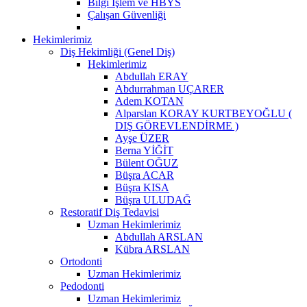
Bilgi İşlem ve HBYS
Çalışan Güvenliği
Hekimlerimiz
Diş Hekimliği (Genel Diş)
Hekimlerimiz
Abdullah ERAY
Abdurrahman UÇARER
Adem KOTAN
Alparslan KORAY KURTBEYOĞLU (
DIŞ GÖREVLENDİRME )
Ayşe ÜZER
Berna YİĞİT
Bülent OĞUZ
Büşra ACAR
Büşra KISA
Büşra ULUDAĞ
Restoratif Diş Tedavisi
Uzman Hekimlerimiz
Abdullah ARSLAN
Kübra ARSLAN
Ortodonti
Uzman Hekimlerimiz
Pedodonti
Uzman Hekimlerimiz