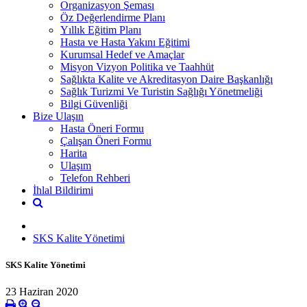
Organizasyon Şeması
Öz Değerlendirme Planı
Yıllık Eğitim Planı
Hasta ve Hasta Yakını Eğitimi
Kurumsal Hedef ve Amaçlar
Misyon Vizyon Politika ve Taahhüt
Sağlıkta Kalite ve Akreditasyon Daire Başkanlığı
Sağlık Turizmi Ve Turistin Sağlığı Yönetmeliği
Bilgi Güvenliği
Bize Ulaşın
Hasta Öneri Formu
Çalışan Öneri Formu
Harita
Ulaşım
Telefon Rehberi
İhlal Bildirimi
SKS Kalite Yönetimi
SKS Kalite Yönetimi
23 Haziran 2020