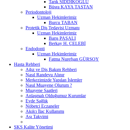
Tarık SIDDIKOĞLU
Büşra KAYA TAŞTAN
Periodontoloji
Uzman Hekimlerimiz
Burcu TABAN
Protetik Diş Tedavisi Uzmanı
Uzman Hekimlerimiz
Barış PAŞALI
Berkay H. ÇELEBİ
Endodonti
Uzman Hekimlerimiz
Fatma Nurefşan GÜRSOY
Hasta Rehberi
Ağız ve Diş Bakım Rehberi
Nasıl Randevu Alınır
Merkezimizde Yapılan İşlemler
Nasıl Muayene Olurum ?
Muayene Saatleri
Anlaşmalı Olduğumuz Kurumlar
Evde Sağlık
Nöbetçi Eczaneler
Akılcı İlaç Kullanımı
Aşı Takvimi
SKS Kalite Yönetimi