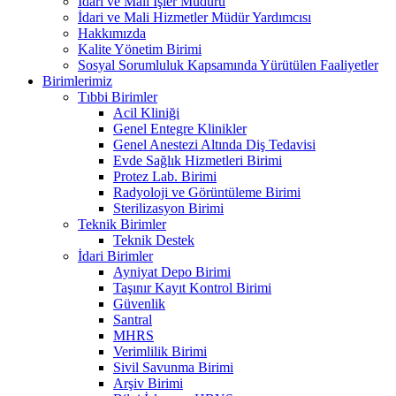
İdari ve Mali İşler Müdürü
İdari ve Mali Hizmetler Müdür Yardımcısı
Hakkımızda
Kalite Yönetim Birimi
Sosyal Sorumluluk Kapsamında Yürütülen Faaliyetler
Birimlerimiz
Tıbbi Birimler
Acil Kliniği
Genel Entegre Klinikler
Genel Anestezi Altında Diş Tedavisi
Evde Sağlık Hizmetleri Birimi
Protez Lab. Birimi
Radyoloji ve Görüntüleme Birimi
Sterilizasyon Birimi
Teknik Birimler
Teknik Destek
İdari Birimler
Ayniyat Depo Birimi
Taşınır Kayıt Kontrol Birimi
Güvenlik
Santral
MHRS
Verimlilik Birimi
Sivil Savunma Birimi
Arşiv Birimi